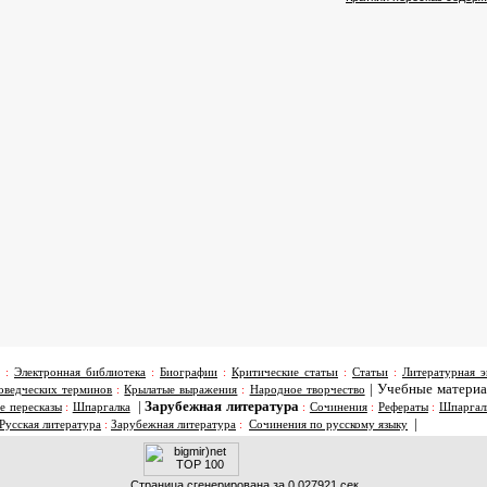
:
Электронная библиотека
:
Биографии
:
Критические статьи
:
Статьи
:
Литературная э
|
Учебные матери
оведческих терминов
:
Крылатые выражения
:
Народное творчество
|
Зарубежная литература
е пересказы
:
Шпаргалка
:
Сочинения
:
Рефераты
:
Шпаргал
|
Русская литература
:
Зарубежная литература
:
Сочинения по русскому языку
Страница сгенерирована за 0.027921 сек.