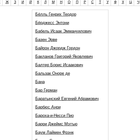
Е
Ж
З
И
Й
К
Л
М
Н
О
П
Р
С
Т
У
Ф
Х
Ц
Ч
Бёлль Генрих Теодор
Бёрджесс Энтони
Бабель Исаак Эммануилович
Базен Эрве
Байрон Джордж Гордон
Бакланов Григорий Яковлевич
Балтер Борис Исаакович
Бальзак Оноре де
Бана
Бар Герман
Баратынский Евгений Абрамович
Барбюс Анри
Бароха-и-Несси Пио
Барри Джеймс Мэтъю
Баум Лаймен Фрэнк