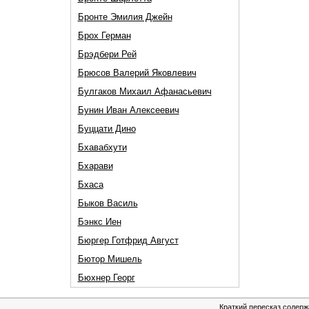
Бронте Эмилия Джейн
Брох Герман
Брэдбери Рей
Брюсов Валерий Яковлевич
Булгаков Михаил Афанасьевич
Бунин Иван Алексеевич
Буццати Дино
Бхавабхути
Бхарави
Бхаса
Быков Василь
Бэнкс Иен
Бюргер Готфрид Август
Бютор Мишель
Бюхнер Георг
Краткий пересказ содерж