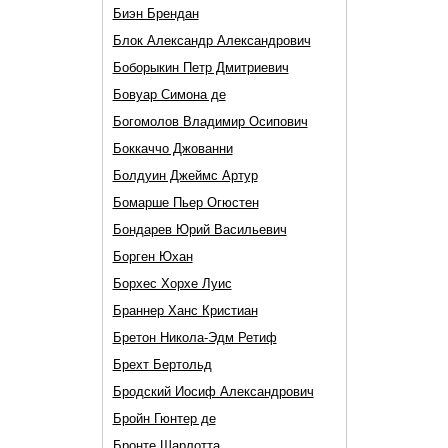
Биэн Брендан
Блок Александр Александрович
Боборыкин Петр Дмитриевич
Бовуар Симона де
Богомолов Владимир Осипович
Боккаччо Джованни
Болдуин Джеймс Артур
Бомарше Пьер Огюстен
Бондарев Юрий Васильевич
Борген Юхан
Борхес Хорхе Луис
Браннер Ханс Кристиан
Бретон Никола-Эдм Ретиф
Брехт Бертольд
Бродский Иосиф Александрович
Бройн Гюнтер де
Бронте Шарлотта