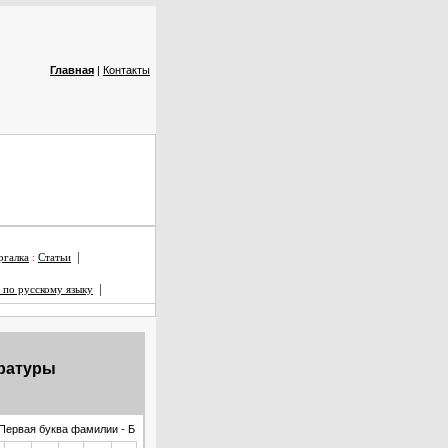
Главная
|
Контакты
|
галка
:
Статьи
|
 по русскому языку
ературы
Первая буква фамилии - Б