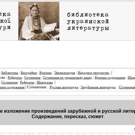
|
:
Библиотека
:
Биографии
:
Критика
:
Энциклопедия
:
Народное творчество
алы
:
Рефераты
:
Сочинения
:
Сочинения по украинскому языку
:
Краткие содержания
:
Шпар
|
:
Сочинения
:
Рефераты
:
Шпаргалка
|
Сочинения
ткие содержания
:
Русская литература
:
Зарубежная литература
:
Сочинения
е изложение произведений зарубежной и русской лит
Содержание, пересказ, сюжет