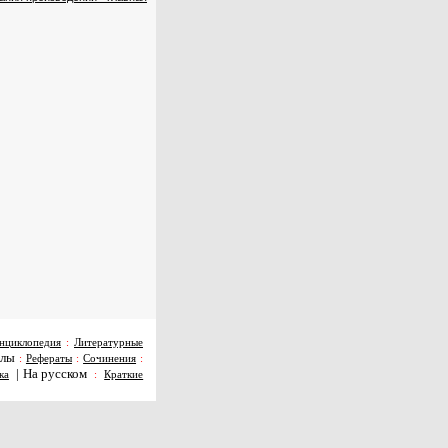
нциклопедия
:
Литературные
алы
:
Рефераты
:
Сочинения
:
|
На русском
ка
:
Краткие