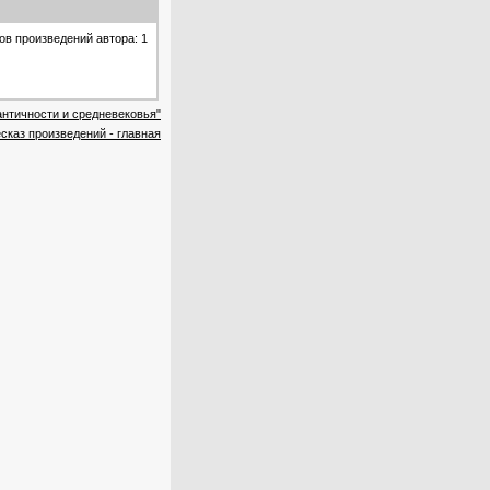
ов произведений автора: 1
античности и средневековья"
сказ произведений - главная