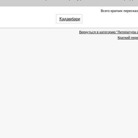
Всего кратких пересказ
Кадамбари
Вернуться в категорию "Литература 
Краткий пере