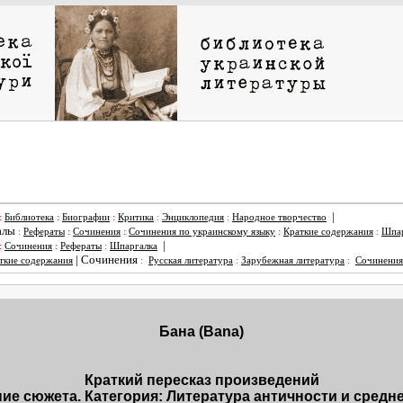
|
:
Библиотека
:
Биографии
:
Критика
:
Энциклопедия
:
Народное творчество
алы
:
Рефераты
:
Сочинения
:
Сочинения по украинскому языку
:
Краткие содержания
:
Шпар
|
:
Сочинения
:
Рефераты
:
Шпаргалка
|
Сочинения
ткие содержания
:
Русская литература
:
Зарубежная литература
:
Сочинения
Бана (Bana)
Краткий пересказ произведений
ие сюжета. Категория: Литература античности и средн