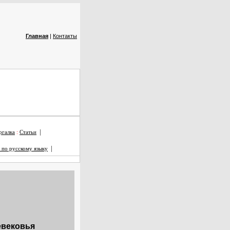
Главная
|
Контакты
|
галка
:
Статьи
|
 по русскому языку
евековья