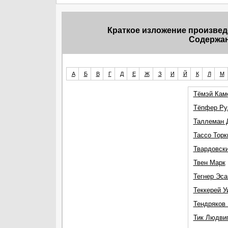
Краткое изложение произвед
Содержан
А
Б
В
Г
Д
Е
Ж
З
И
Й
К
Л
М
Тёмэй Кам
Тёпфер Р
Таллеман 
Тассо Торк
Твардовск
Твен Марк
Тегнер Эса
Теккерей 
Тендряков
Тик Людви