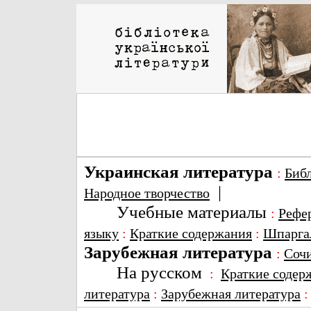
Украинская литература
:
Биб
|
Народное творчество
Учебные материалы
:
Рефе
языку
:
Краткие содержания
:
Шпарга
Зарубежная литература
:
Соч
На русском
:
Краткие содер
литература
:
Зарубежная литература