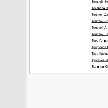
Тинъюй Чж
Токарева 
Толкиен Д
Толстой Ал
Толстой А
Толстой Л
Торо Генри
Трифонов 
Труа Креть
Тургенев И
Тынянов Ю