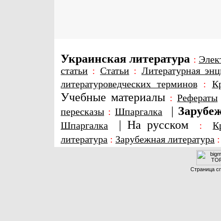
Украинская литература
:
Элек
статьи
:
Статьи
:
Литературная энц
литературоведческих терминов
:
К
Учебные материалы
:
Рефераты
|
Зарубеж
пересказы
:
Шпаргалка
|
На русском
Шпаргалка
:
К
литература
:
Зарубежная литература
Страница сг