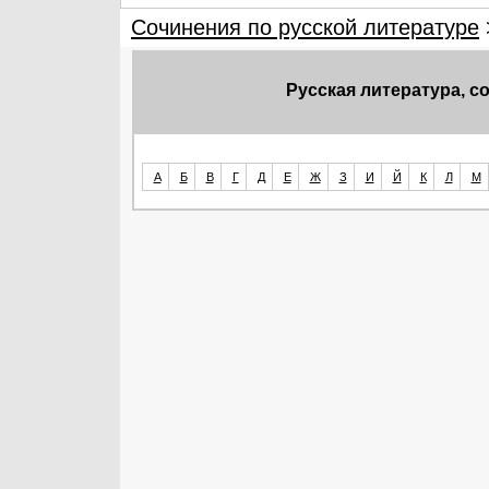
Сочинения по русской литературе
Русская литература, 
А
Б
В
Г
Д
Е
Ж
З
И
Й
К
Л
М