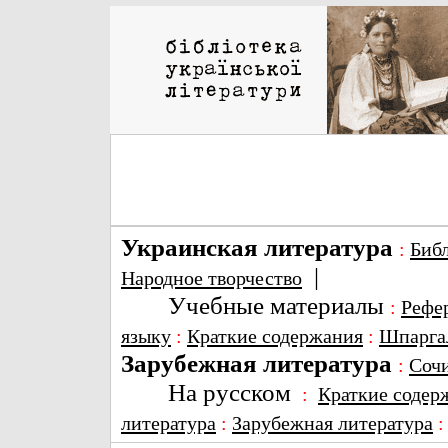
Украинская литература
:
Биб
|
Народное творчество
Учебные материалы
:
Рефе
языку
:
Краткие содержания
:
Шпарга
Зарубежная литература
:
Соч
На русском
:
Краткие содер
литература
:
Зарубежная литература