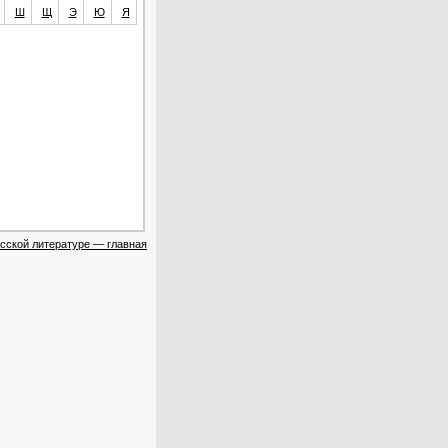
Ш
Щ
Э
Ю
Я
сской литературе — главная