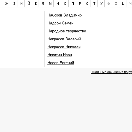
Е
Ж
З
И
Й
К
Л
М
Н
О
П
Р
С
Т
У
Ф
Х
Ц
Ч
Набоков Владимир
Надсон Семён
Народное творчество
Некрасов Валерий
Некрасов Николай
Никитин Иван
Носов Евгений
Школьные сочинения по ру