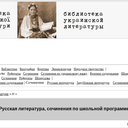
|
:
Библиотека
:
Биографии
:
Критика
:
Энциклопедия
:
Народное творчество
алы
:
Рефераты
:
Сочинения
:
Сочинения по украинскому языку
:
Краткие содержания
:
Шпар
|
:
Сочинения
:
Рефераты
:
Шпаргалка
|
Сочинения
ткие содержания
:
Русская литература
:
Зарубежная литература
:
Сочинения
ратуре
> Н >
Русская литература, сочинения по школьной программ