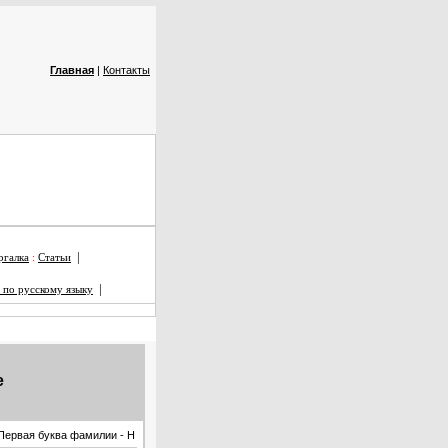
Главная
|
Контакты
|
галка
:
Статьи
|
 по русскому языку
е
Первая буква фамилии - Н