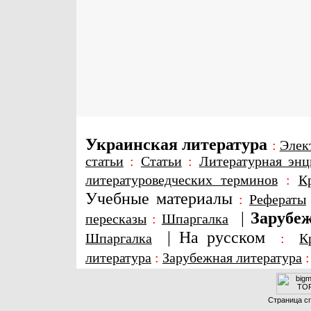
Украинская литература
:
Элек
статьи
:
Статьи
:
Литературная энц
литературоведческих терминов
:
К
Учебные материалы
:
Рефераты
|
Зарубеж
пересказы
:
Шпаргалка
|
На русском
Шпаргалка
:
К
литература
:
Зарубежная литература
Страница сг