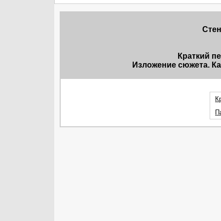
Стен
Краткий п
Изложение сюжета. Ка
К
П