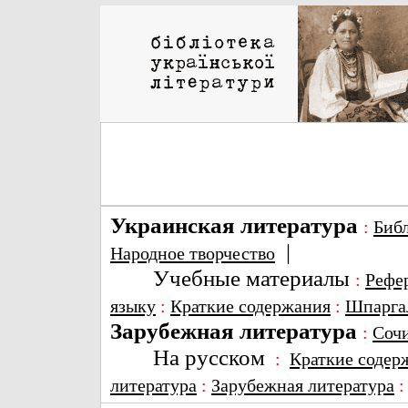
Украинская литература
:
Биб
|
Народное творчество
Учебные материалы
:
Рефе
языку
:
Краткие содержания
:
Шпарга
Зарубежная литература
:
Соч
На русском
:
Краткие содер
литература
:
Зарубежная литература