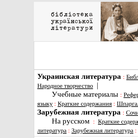
Украинская литература
:
Биб
|
Народное творчество
Учебные материалы
:
Рефе
языку
:
Краткие содержания
:
Шпарга
Зарубежная литература
:
Соч
На русском
:
Краткие содер
литература
:
Зарубежная литература