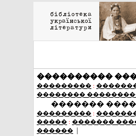
���������� ��
���������
:
������
�������� ��������
������� ���
���������
:
������
�����
:
������� ���
|
������