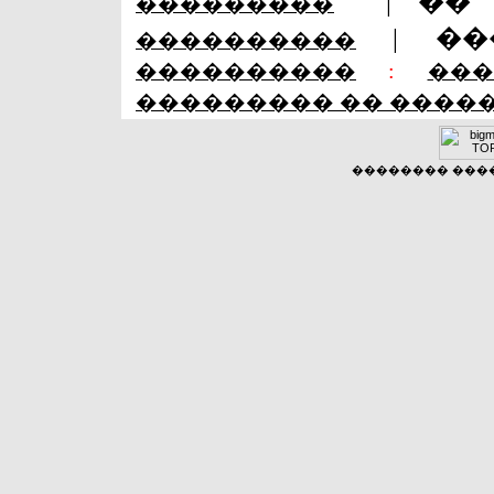
|
��
���������
|
��
����������
����������
:
��
��������� �� ����
�������� �����