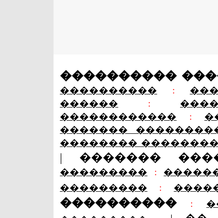
���������� ��
����������
:
��
������
:
���
������������
:
�
������� ��������
�������� �������
|
������� ���
���������
:
�����
���������
:
����
����������
:
�