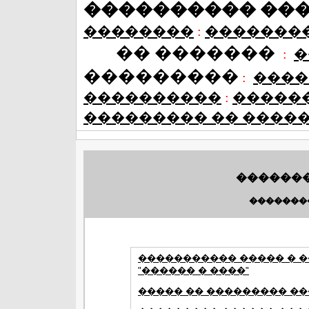
���������� ��
��������
:
�������
�� �������
:
�
���������
:
����
����������
:
�����
��������� �� ����
�������
�������
����������� ����� � �
"������ � ����"
����� �� ��������� ��