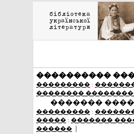
���������� ��
���������
:
������
�������� ��������
������� ���
���������
:
������
�����
:
������� ���
|
������