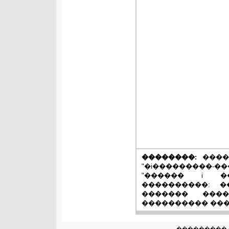
��������:
����
"�i���������-��
"������ i �
����������: �
������� ����
���������� ���
��������� 