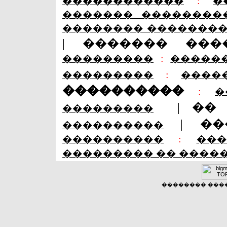
������������
:
�
������� ��������
�������� �������
|
������� ���
���������
:
�����
���������
:
����
����������
:
�
|
��
���������
|
��
����������
����������
:
��
��������� �� ����
�������� �����