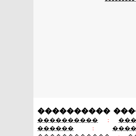
���������� ��
����������
:
��
������
:
���