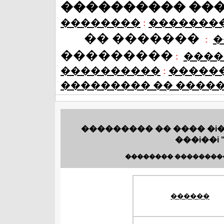
���������� ��
��������
:
�������
�� �������
:
�
���������
:
����
����������
:
�����
��������� �� ����
��������� �� ���� �i
���i��i 
�������� ��������
������