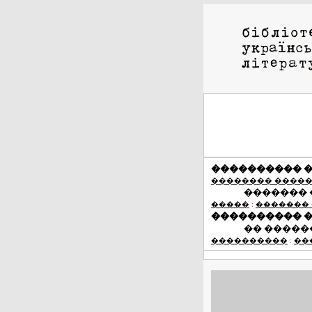
���������� 
�������� ����
�������
�����
:
�������
���������� 
�� �����
����������
:
��