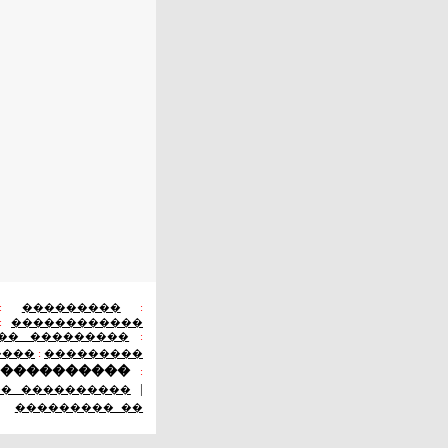
:
���������
:
:
������������
�� ���������
:
����
:
���������
 ����������
:
|
�� ����������
:
��������� ��