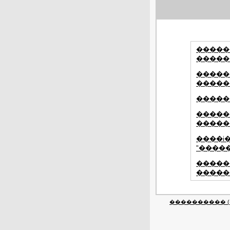
�����
�����
�����
�����
������
�����
�����
����i
"�����
�����
������
���������� (