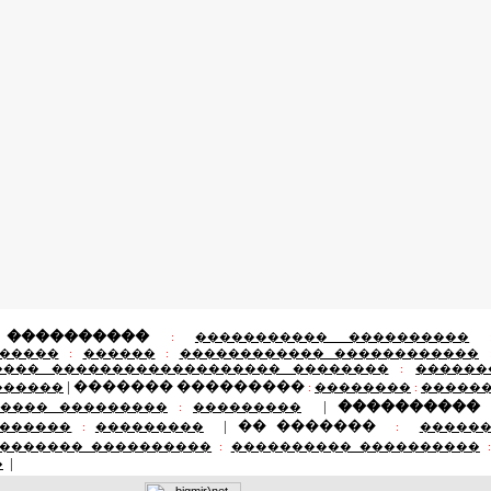
 ����������
:
����������� ����������
�����
:
������
:
������������ ������������
���� ������������������� ��������
:
������
|
������� ���������
������
:
��������
:
�����
|
����������
���� ���������
:
���������
|
�� �������
������
:
���������
:
�����
������� ����������
:
���������� ����������
|
�