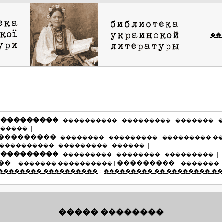
��
����������
:
����������
:
���������
:
�������
:
|
������
 ���������
:
��������
:
���������
:
��������� �
|
 ����������
:
���������
:
������
����������
|
:
���������
:
��������
:
���������
��
|
���������
:
������� ����������
:
�������
�������� ����������
:
��������� �� �������� �
����� ��������