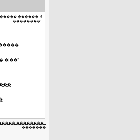
����� ������: 6
��������:
������
 �i��"
����
�
����� �������� -
�������