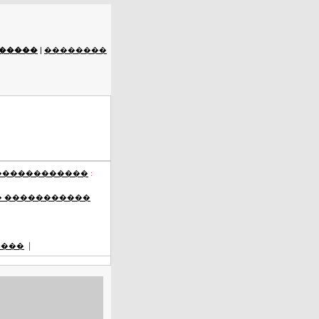
�����
|
��������
������������
:
� �����������
|
����