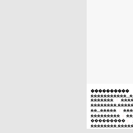
����������
����������� �
�������
:
���
�������� ����
�� �����
:
���
���������
:
��
���������
:
�������� ����