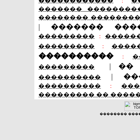
������������
:
�
������� ��������
�������� �������
|
������� ���
���������
:
�����
���������
:
����
����������
:
�
|
��
���������
|
��
����������
����������
:
��
��������� �� ����
�������� �����