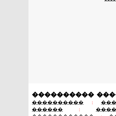
���������� ��
����������
:
��
������
:
���