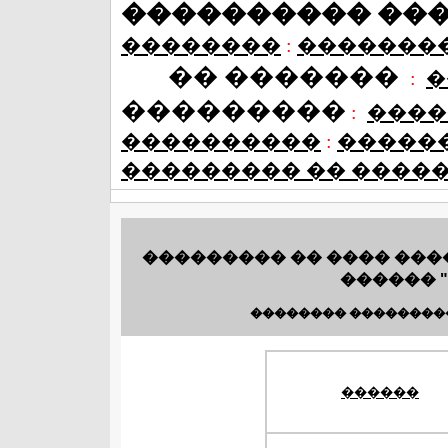
���������� ��
��������
:
�������
�� �������
:
�
���������
:
����
����������
:
�����
��������� �� ����
��������� �� ���� ����
������ 
�������� ��������
������