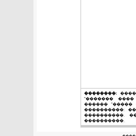
��������:
����
"������� ����
������ "����� 
����������: �
����������. �
����������.
����