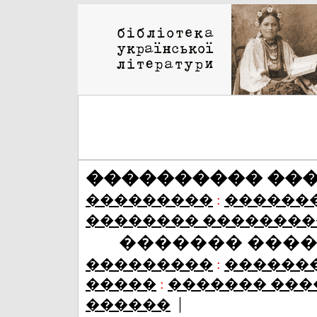
���������� ��
���������
:
������
�������� ��������
������� ���
���������
:
������
�����
:
������� ���
|
������