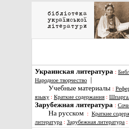
Украинская литература
:
Биб
|
Народное творчество
Учебные материалы
:
Рефе
языку
:
Краткие содержания
:
Шпарга
Зарубежная литература
:
Соч
На русском
:
Краткие содер
литература
:
Зарубежная литература