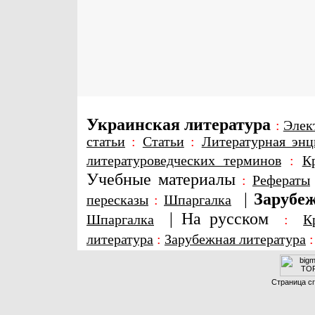
Украинская литература
:
Элек
статьи
:
Статьи
:
Литературная энц
литературоведческих терминов
:
К
Учебные материалы
:
Рефераты
|
Зарубеж
пересказы
:
Шпаргалка
|
На русском
Шпаргалка
:
К
литература
:
Зарубежная литература
Страница сг