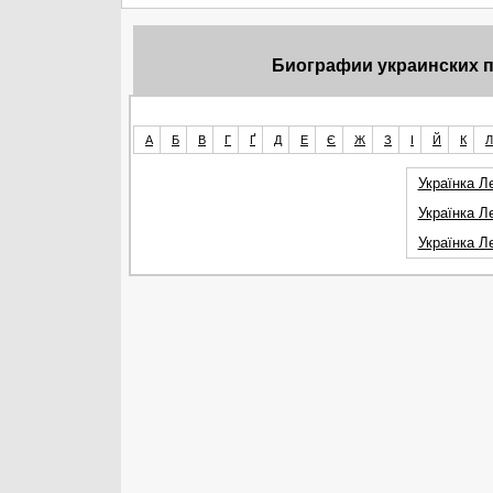
Биографии украинских пи
А
Б
В
Г
Ґ
Д
Е
Є
Ж
З
І
Й
К
Л
Українка Л
Українка Л
Українка Л