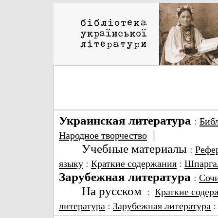
Украинская литература
:
Биб
|
Народное творчество
Учебные материалы
:
Рефе
языку
:
Краткие содержания
:
Шпарга
Зарубежная литература
:
Соч
На русском
:
Краткие содер
литература
:
Зарубежная литература