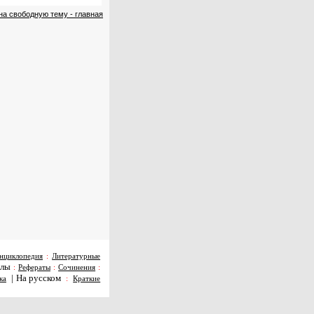
на свободную тему - главная
нциклопедия
:
Литературные
алы
:
Рефераты
:
Сочинения
:
|
На русском
ка
:
Краткие