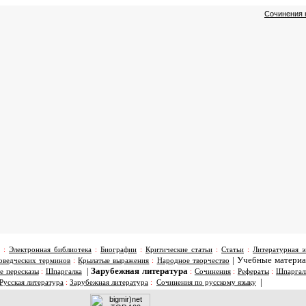
Сочинения 
:
Электронная библиотека
:
Биографии
:
Критические статьи
:
Статьи
:
Литературная э
|
Учебные матери
оведческих терминов
:
Крылатые выражения
:
Народное творчество
|
Зарубежная литература
е пересказы
:
Шпаргалка
:
Сочинения
:
Рефераты
:
Шпаргал
|
Русская литература
:
Зарубежная литература
:
Сочинения по русскому языку