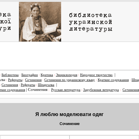
|
:
Библиотека
:
Биографии
:
Критика
:
Энциклопедия
:
Народное творчество
алы
:
Рефераты
:
Сочинения
:
Сочинения по украинскому языку
:
Краткие содержания
:
Шпар
|
:
Сочинения
:
Рефераты
:
Шпаргалка
|
Сочинения
ткие содержания
:
Русская литература
:
Зарубежная литература
:
Сочинения
Я люблю моделювати одяг
Сочинение