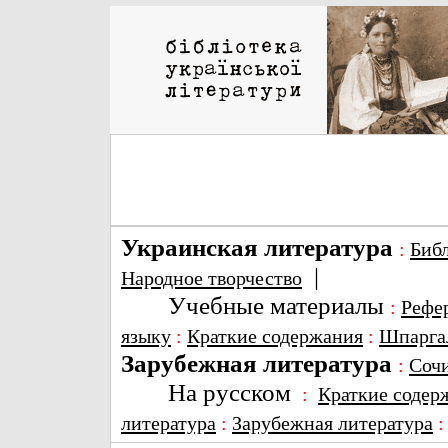
Украинская литература
:
Биб
|
Народное творчество
Учебные материалы
:
Рефе
языку
:
Краткие содержания
:
Шпарга
Зарубежная литература
:
Соч
На русском
:
Краткие содер
литература
:
Зарубежная литература