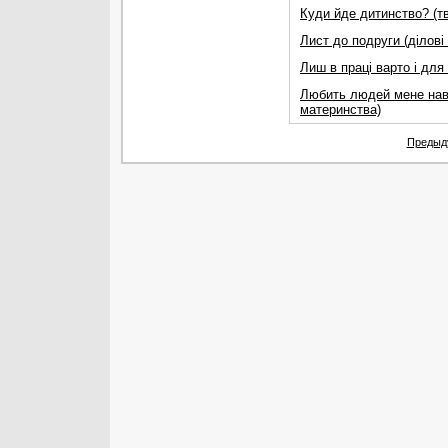
Куди йде дитинство? (тв
Лист до подруги (ділові
Лиш в працi варто i для
Любить людей мене навч
материнства)
Предыд