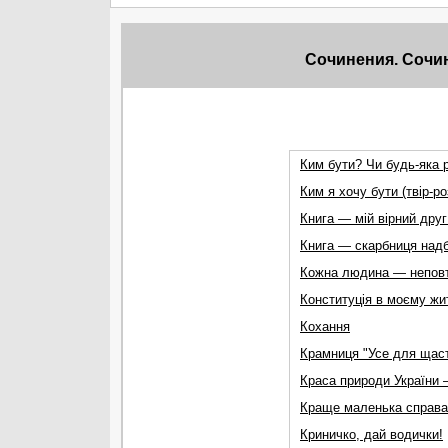
Сочинения. Сочи
Ким бути? Чи будь-яка р
Ким я хочу бути (твір-ро
Книга — мій вірний друг
Книга — скарбниця над
Кожна людина — неповто
Конституція в моєму жи
Кохання
Крамниця "Усе для щаст
Краса природи України 
Краще маленька справа,
Криничко, дай водички!