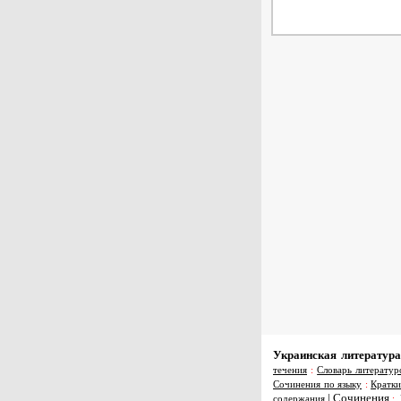
Украинская литература
течения
:
Словарь литератур
Сочинения по языку
:
Кратки
|
Сочинения
содержания
: