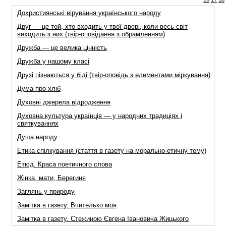
Дохристиянські вірування українського народу
Друг — це той, хто входить у твої двері, коли весь світ
виходить з них (твір-оповідання з обрамленням)
Дружба — це велика цінність
Дружба у нашому класі
Друзі пізнаються у біді (твір-оповідь з елементами міркування)
Дума про хлiб
Духовнi джерела вiдродження
Духовна культура українців — у народних традиціях і
святкуваннях
Душа народу
Етика спілкування (стаття в газету на морально-етичну тему)
Етюд. Краса поетичного слова
Жiнка, мати, Берегиня
Заглянь у природу
Замiтка в газету. Вчителько моя
Замiтка в газету. Стежиною Євгена Iвановича Жицького