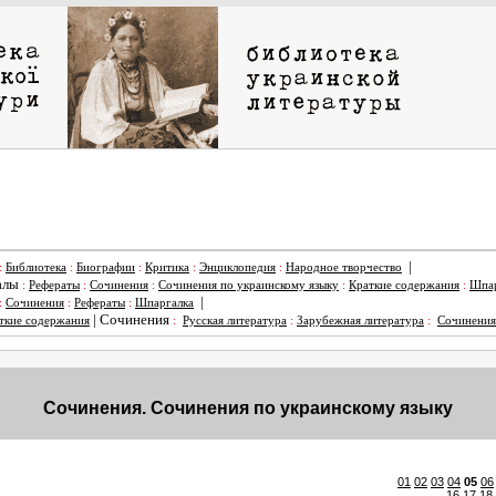
|
:
Библиотека
:
Биографии
:
Критика
:
Энциклопедия
:
Народное творчество
алы
:
Рефераты
:
Сочинения
:
Сочинения по украинскому языку
:
Краткие содержания
:
Шпар
|
:
Сочинения
:
Рефераты
:
Шпаргалка
|
Сочинения
ткие содержания
:
Русская литература
:
Зарубежная литература
:
Сочинения
Сочинения. Сочинения по украинскому языку
01
02
03
04
05
06
16
17
18