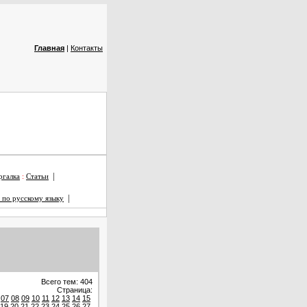
Главная
|
Контакты
|
галка
:
Статьи
|
 по русскому языку
Всего тем: 404
Страница:
07
08
09
10
11
12
13
14
15
19
20
21
22
23
24
25
26
27