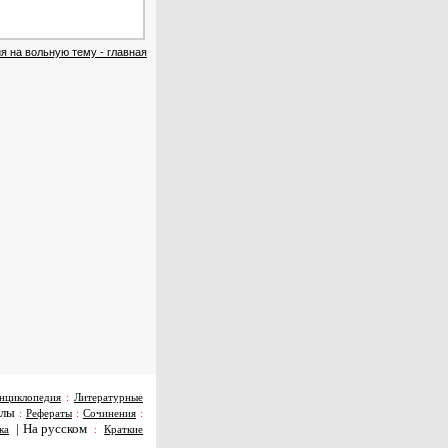
я на вольную тему - главная
нциклопедия
:
Литературные
алы
:
Рефераты
:
Сочинения
:
|
На русском
ка
:
Краткие