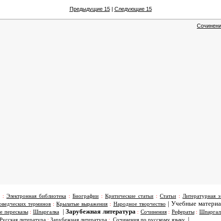
Предыдущие 15
|
Следующие 15
Сочинени
:
Электронная библиотека
:
Биографии
:
Критические статьи
:
Статьи
:
Литературная э
|
Учебные матери
оведческих терминов
:
Крылатые выражения
:
Народное творчество
|
Зарубежная литература
е пересказы
:
Шпаргалка
:
Сочинения
:
Рефераты
:
Шпаргал
|
Русская литература
:
Зарубежная литература
:
Сочинения по русскому языку