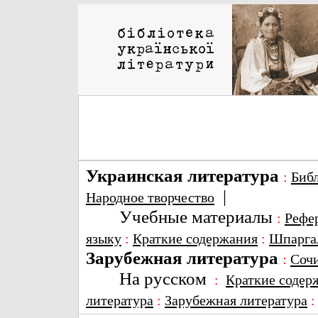
Украинская литература
:
Биб
|
Народное творчество
Учебные материалы
:
Рефе
языку
:
Краткие содержания
:
Шпарга
Зарубежная литература
:
Соч
На русском
:
Краткие содер
литература
:
Зарубежная литература