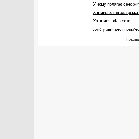
У чому полягає сенс жи
Харківська школа роман
Хата моя, біла хата
Хліб у звичаях і повір'я
Предыд