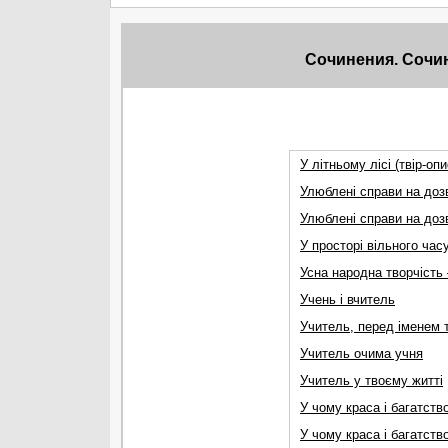
Сочинения. Сочи
У літньому лісі (твір-опи
Улюблені справи на доз
Улюблені справи на доз
У просторi вiльного час
Усна народна творчість
Учень і вчитель
Учитель, перед іменем т
Учитель очима учня
Учитель у твоєму житті
У чому краса і багатств
У чому краса і багатств