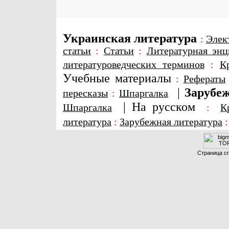
Украинская литература
:
Элек
статьи
:
Статьи
:
Литературная энц
литературоведческих терминов
:
К
Учебные материалы
:
Рефераты
|
Зарубеж
пересказы
:
Шпаргалка
|
На русском
Шпаргалка
:
К
литература
:
Зарубежная литература
Страница сг