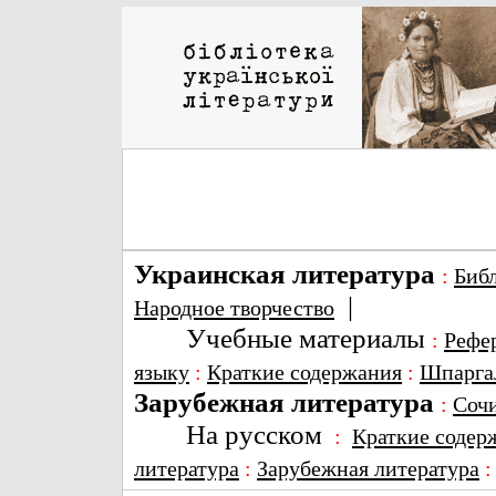
Украинская литература
:
Биб
|
Народное творчество
Учебные материалы
:
Рефе
языку
:
Краткие содержания
:
Шпарга
Зарубежная литература
:
Соч
На русском
:
Краткие содер
литература
:
Зарубежная литература