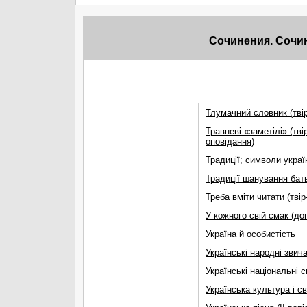
Сочинения. Сочи
Тлумачний словник (тві
Травневі «заметілі» (тв
оповідання)
Традиції; символи украї
Традиції шанування бать
Треба вміти читати (тві
У кожного свій смак (до
Україна й особистість
Українські народні звичаї
Українські національні 
Українська культура і св