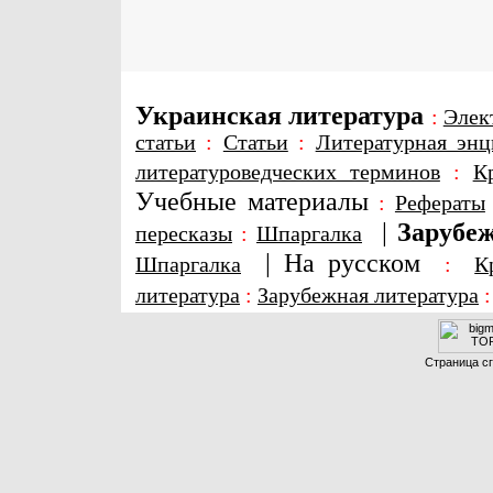
Украинская литература
:
Элек
статьи
:
Статьи
:
Литературная энц
литературоведческих терминов
:
К
Учебные материалы
:
Рефераты
|
Зарубеж
пересказы
:
Шпаргалка
|
На русском
Шпаргалка
:
К
литература
:
Зарубежная литература
Страница сг