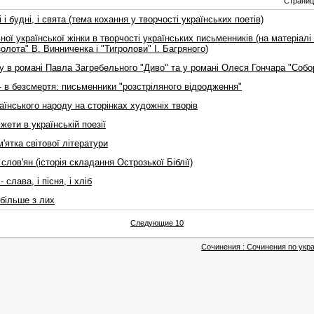
Страни
 і будні, і свята (тема кохання у творчості українських поетів)
ної української жінки в творчості українських письменників (на матеріалі
олота" В. Винниченка і "Тигролови" І. Багряного)
у в романі Павла Загребельного "Диво" та у романі Олеся Гончара "Собо
 - в безсмертя: письменники "розстріляного відродження"
раїнського народу на сторінках художніх творів
южети в українськiй поезiї
м'ятка світової літератури
 слов'ян (історія складання Острозької Біблії)
- слава, i пiсня, i хлiб
йбiльше з лих
Следующие 10
Сочинения : Сочинения по укра