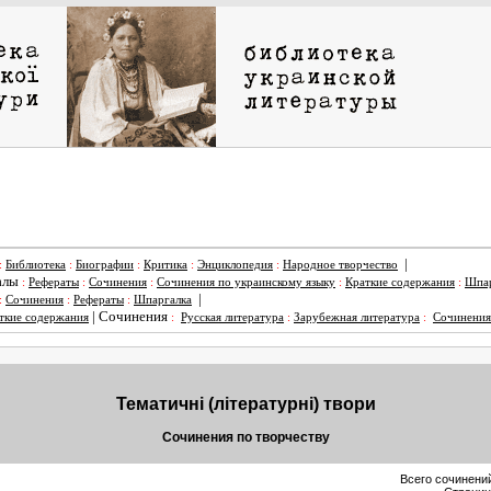
|
:
Библиотека
:
Биографии
:
Критика
:
Энциклопедия
:
Народное творчество
алы
:
Рефераты
:
Сочинения
:
Сочинения по украинскому языку
:
Краткие содержания
:
Шпар
|
:
Сочинения
:
Рефераты
:
Шпаргалка
|
Сочинения
ткие содержания
:
Русская литература
:
Зарубежная литература
:
Сочинения
Тематичні (літературні) твори
Сочинения по творчеству
Всего сочинений