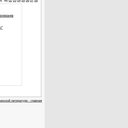
ца:
01
02
03
04
05
06
07
08
 романів
р"
инской литературе - главная