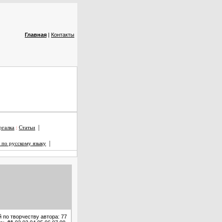
Главная
|
Контакты
|
галка
:
Статьи
|
 по русскому языку
 по творчеству автора: 77