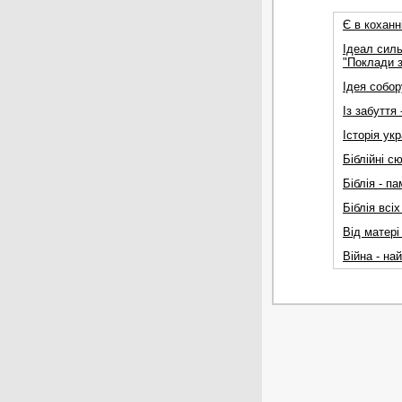
Є в коханні
Ідеал силь
"Поклади з
Ідея собор
Із забуття
Історія ук
Бiблiйнi с
Біблія - па
Біблія всіх
Вiд матерi 
Вiйна - на