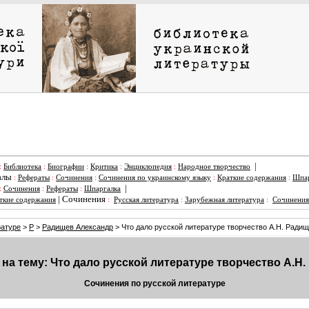
|
:
Библиотека
:
Биографии
:
Критика
:
Энциклопедия
:
Народное творчество
алы
:
Рефераты
:
Сочинения
:
Сочинения по украинскому языку
:
Краткие содержания
:
Шпар
|
:
Сочинения
:
Рефераты
:
Шпаргалка
|
Сочинения
ткие содержания
:
Русская литература
:
Зарубежная литература
:
Сочинения
ратуре
>
Р
>
Радищев Александр
> Что дало русской литературе творчество А.Н. Ради
на тему: Что дало русской литературе творчество А.Н
Сочинения по русской литературе