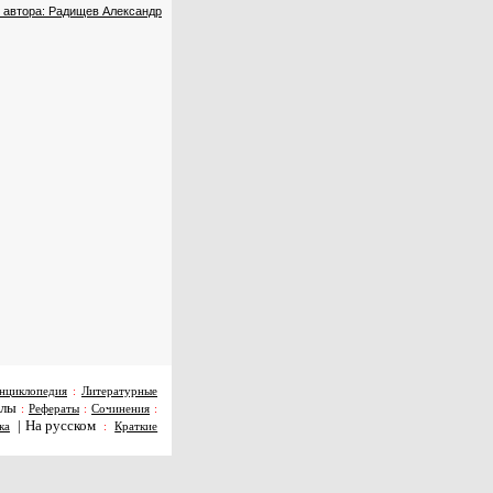
 автора: Радищев Александр
нциклопедия
:
Литературные
алы
:
Рефераты
:
Сочинения
:
|
На русском
ка
:
Краткие