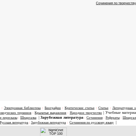
Сочинения по творчеству
:
Электронная библиотека
:
Биографии
:
Критические статьи
:
Статьи
:
Литературная э
|
Учебные матери
оведческих терминов
:
Крылатые выражения
:
Народное творчество
|
Зарубежная литература
е пересказы
:
Шпаргалка
:
Сочинения
:
Рефераты
:
Шпаргал
|
Русская литература
:
Зарубежная литература
:
Сочинения по русскому языку