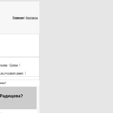
Главная
|
Контакты
|
галка
:
Статьи
|
 по русскому языку
щева?
. Радищева?