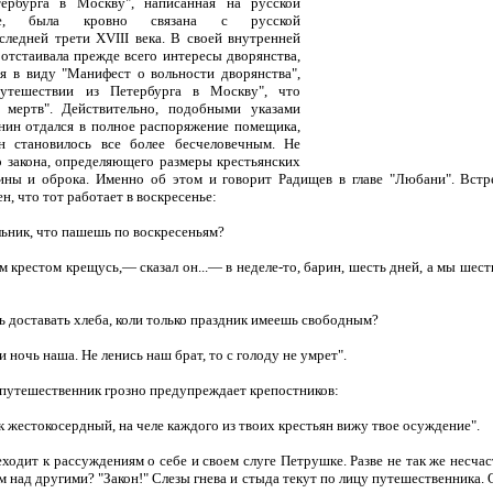
ербурга в Москву", написанная на русской
чве, была кровно связана с русской
следней трети XVIII века. В своей внутренней
 отстаивала прежде всего интересы дворянства,
ея в виду "Манифест о вольности дворянства",
утешествии из Петербурга в Москву", что
е мертв". Действительно, подобными указами
янин отдался в полное распоряжение помещика,
н становилось все более бесчеловечным. Не
о закона, определяющего размеры крестьянских
ны и оброка. Именно об этом и говорит Радищев в главе "Любани". Встре
н, что тот работает в воскресенье:
льник, что пашешь по воскресеньям?
м крестом крещусь,— сказал он...— в неделе-то, барин, шесть дней, а мы шест
 доставать хлеба, коли только праздник имеешь свободным?
 ночь наша. Не ленись наш брат, то с голоду не умрет".
 путешественник грозно предупреждает крепостников:
жестокосердный, на челе каждого из твоих крестьян вижу твое осуждение".
ходит к рассуждениям о себе и своем слуге Петрушке. Разве не так же несчас
м над другими? "Закон!" Слезы гнева и стыда текут по лицу путешественника. 