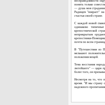
несправедливости окр
понять только совестл
— душа моя страданиям
Радищев "взирает" на
счастья своей стране.
С каждой новой главо
одинаково типичные
крепостнической стра
неприкрытым орудием
крепостники-Помещики
почти по всем страниц
В "Путешествии из П
мелькают положитель
положения вещей.
Тема восстания народ
лютейшего" — царя пр
более того, он призыв
Несмотря на то, что 
время. "И мы страну 
надежного пропитания, 