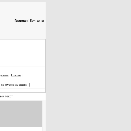
Главная
|
Контакты
|
галка
:
Статьи
|
 по русскому языку
ый текст