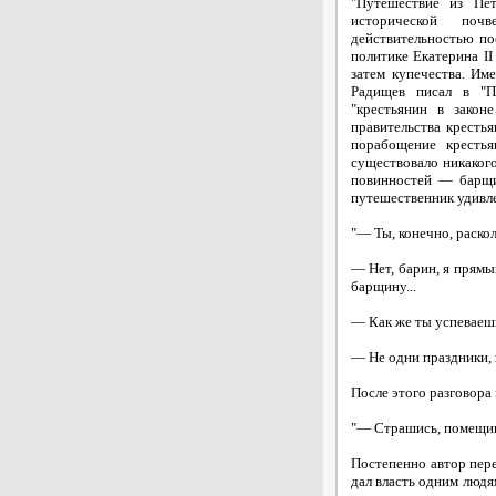
"Путешествие из Пет
исторической по
действительностью по
политике Екатерина II
затем купечества. Им
Радищев писал в "П
"крестьянин в закон
правительства кресть
порабощение крестья
существовало никаког
повинностей — барщи
путешественник удивле
"— Ты, конечно, раско
— Нет, барин, я прямы
барщину...
— Как же ты успеваешь
— Не одни праздники, и
После этого разговора
"— Страшись, помещик 
Постепенно автор пере
дал власть одним людя