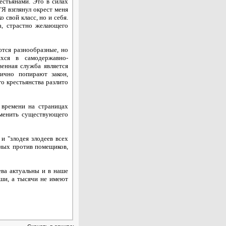
естьянами. Это в силах
"Я взглянул окрест меня
 свой класс, но и себя.
а, страстно желающего
ются разнообразные, но
ихся в самодержавно-
енная служба является
ично попирают закон,
о крестьянства разлито
 времени на страницах
зменить существующего
и "злодея злодеев всех
ных против помещиков,
ева актуальны и в наше
оши, а тысячи не имеют