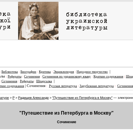
|
:
Библиотека
:
Биографии
:
Критика
:
Энциклопедия
:
Народное творчество
алы
:
Рефераты
:
Сочинения
:
Сочинения по украинскому языку
:
Краткие содержания
:
Шпар
|
:
Сочинения
:
Рефераты
:
Шпаргалка
|
Сочинения
ткие содержания
:
Русская литература
:
Зарубежная литература
:
Сочинения
ратуре
>
Р
>
Радищев Александр
>
"Путешествие из Петербурга в Москву"
— электронн
"Путешествие из Петербурга в Москву"
Сочинение