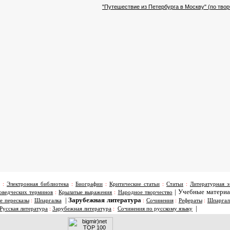
"Путешествие из Петербурга в Москву" (по тво
:
Электронная библиотека
:
Биографии
:
Критические статьи
:
Статьи
:
Литературная э
|
Учебные матери
оведческих терминов
:
Крылатые выражения
:
Народное творчество
|
Зарубежная литература
е пересказы
:
Шпаргалка
:
Сочинения
:
Рефераты
:
Шпаргал
|
Русская литература
:
Зарубежная литература
:
Сочинения по русскому языку