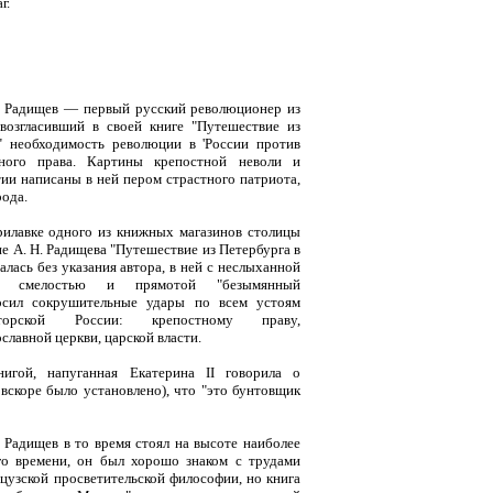
г.
ч Радищев — первый русский революционер из
овозгласивший в своей книге "Путешествие из
" необходимость революции в 'России против
ного права. Картины крепостной неволи и
ии написаны в ней пером страстного патриота,
рода.
рилавке одного из книжных магазинов столицы
е А. Н. Радищева "Путешествие из Петербурга в
алась без указания автора, в ней с неслыханной
и смелостью и прямотой "безымянный
осил сокрушительные удары по всем устоям
торской России: крепостному праву,
лавной церкви, царской власти.
игой, напуганная Екатерина II говорила о
вскоре было установлено), что "это бунтовщик
 Радищев в то время стоял на высоте наиболее
го времени, он был хорошо знаком с трудами
цузской просветительской философии, но книга