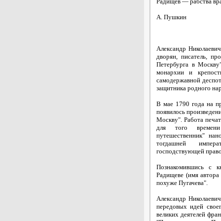
Радищев — рабства вра
А. Пушкин
Александр Николаеви
дворян, писатель, пр
Петербурга в Москву
монархии и крепост
самодержавной деспот
защитника родного на
В мае 1790 года на п
появилось произведени
Москву". Работа печат
для того времен
путешественник" нан
тогдашней импера
господствующей правос
Познакомившись с кн
Радищеве (имя автора 
похуже Пугачева".
Александр Николаевич
передовых идей свое
великих деятелей фран