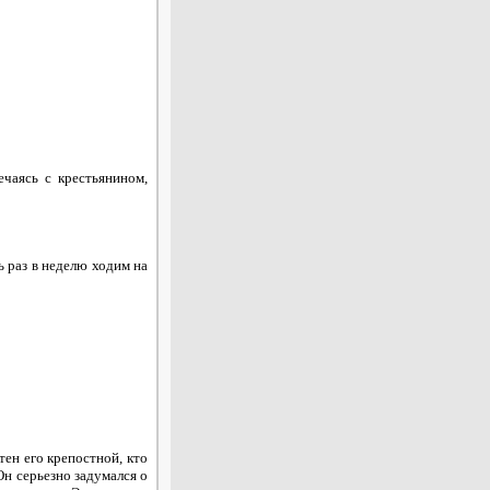
чаясь с крестьянином,
ь раз в неделю ходим на
тен его крепостной, кто
Он серьезно задумался о