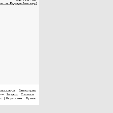
Скачать в архиве:
рчеству: Радищев Александр)
нциклопедия
:
Литературные
алы
:
Рефераты
:
Сочинения
:
|
На русском
ка
:
Краткие