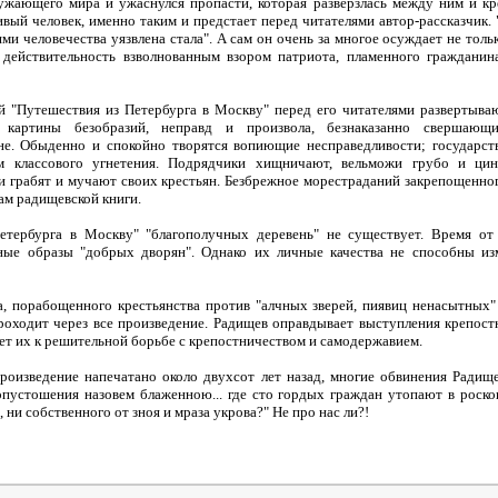
ужающего мира и ужаснулся пропасти, которая разверзлась между ним и кр
ивый человек, именно таким и предстает перед читателями автор-рассказчик. 
и человечества уязвлена стала". А сам он очень за многое осуждает не только
 действительность взволнованным взором патриота, пламенного гражданин
й "Путешествия из Петербурга в Москву" перед его читателями развертыва
 картины безобразий, неправд и произвола, безнаказанно свершающ
не. Обыденно и спокойно творятся вопиющие несправедливости; государств
 классового угнетения. Подрядчики хищничают, вельможи грубо и цин
 грабят и мучают своих крестьян. Безбрежное морестраданий закрепощенног
ам радищевской книги.
етербурга в Москву" "благополучных деревень" не существует. Время от
ные образы "добрых дворян". Однако их личные качества не способны и
а, порабощенного крестьянства против "алчных зверей, пиявиц ненасытных" 
оходит через все произведение. Радищев оправдывает выступления крепост
ает их к решительной борьбе с крепостничеством и самодержавием.
произведение напечатано около двухсот лет назад, многие обвинения Радищ
опустошения назовем блаженною... где сто гордых граждан утопают в роск
ни собственного от зноя и мраза укрова?" Не про нас ли?!