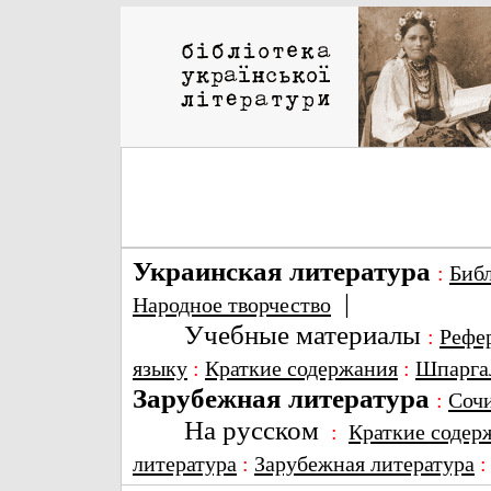
Украинская литература
:
Биб
|
Народное творчество
Учебные материалы
:
Рефе
языку
:
Краткие содержания
:
Шпарга
Зарубежная литература
:
Соч
На русском
:
Краткие содер
литература
:
Зарубежная литература