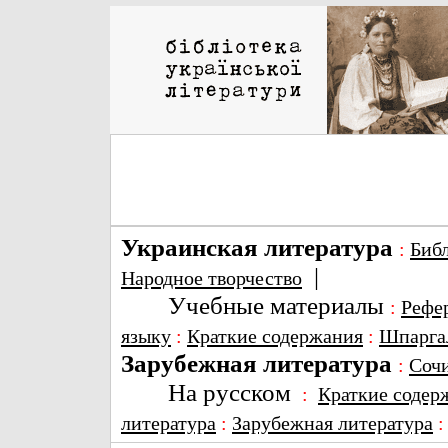
Украинская литература
:
Биб
|
Народное творчество
Учебные материалы
:
Рефе
языку
:
Краткие содержания
:
Шпарга
Зарубежная литература
:
Соч
На русском
:
Краткие содер
литература
:
Зарубежная литература