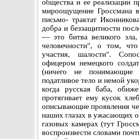
общества и ее реализации 
мироощущение Гроссмана в
письмо- трактат Иконников
добра и беззащитности после
— это битва великого зла
человечности", о том, чт
участия, шалости". Сопо
офицером немецкого солда
(ничего не понимающие 
податливое тело и немой укор
когда русская баба, обиж
протягивает ему кусок хле
описывающие проявления че
наших глазах в ужасающих о
газовых камерах (тут Грос
воспроизвести словами почти