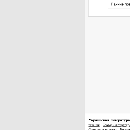
Ранние по
Украинская литература
течения
:
Словарь литератур
Сочинения по языку
:
Кратки