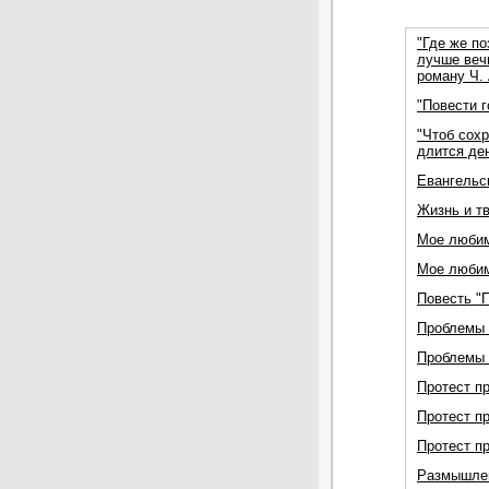
"Где же по
лучше вечн
роману Ч.
"Повести г
"Чтоб сох
длится ден
Евангельс
Жизнь и т
Мое любим
Мое любим
Повесть "П
Проблемы 
Проблемы 
Протест пр
Протест пр
Протест п
Размышлен