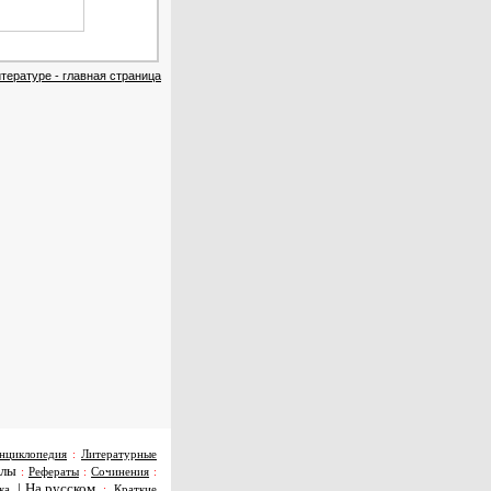
тературе - главная страница
нциклопедия
:
Литературные
алы
:
Рефераты
:
Сочинения
:
|
На русском
ка
:
Краткие