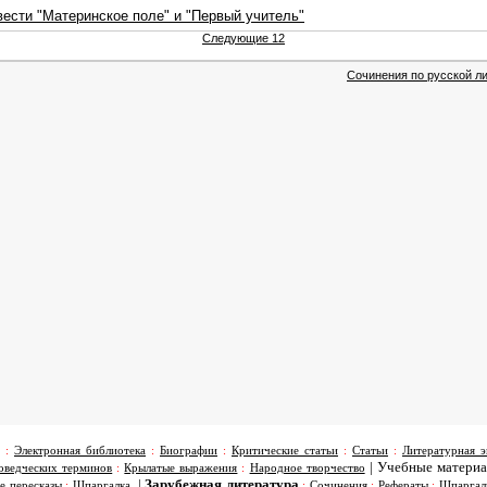
вести "Материнское поле" и "Первый учитель"
Следующие 12
Сочинения по русской ли
:
Электронная библиотека
:
Биографии
:
Критические статьи
:
Статьи
:
Литературная э
|
Учебные матери
оведческих терминов
:
Крылатые выражения
:
Народное творчество
|
Зарубежная литература
е пересказы
:
Шпаргалка
:
Сочинения
:
Рефераты
:
Шпаргал