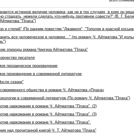
Всего сочинений
знается истинное величие человека, как не в тех случаях, в коих он реш
о страдать, нежели сделать что-нибудь противное совести?" (В. Г. Бели
 Айтматова "Плаха")
ор и степей" (По ранним повестям "Джамиля", "Тополек в красной косынк
ранить все человеческое в человеке…" (по роману Ч. Айтматова "И доль
ь")
кие эпизоды романа Чингиза Айтматова "Плаха"
ворчество писателя
ое прозаическое произведение
ое произведение в современной литературе
осле сказки"
современного общества в романе Ч. Айтматова «Плаха»
экологии в современной литературе (По роману Ч. Айтматова "Плаха")
отив наркомании в романе Ч. Айтматова "Плаха". (2)
отив наркомании в романе Ч. Айтматова "Плаха". (3)
ротив наркомании в романе Ч. Айтматова "Плаха".
ия над прочитанной книгой Ч. Т. Айтматова "Плаха"