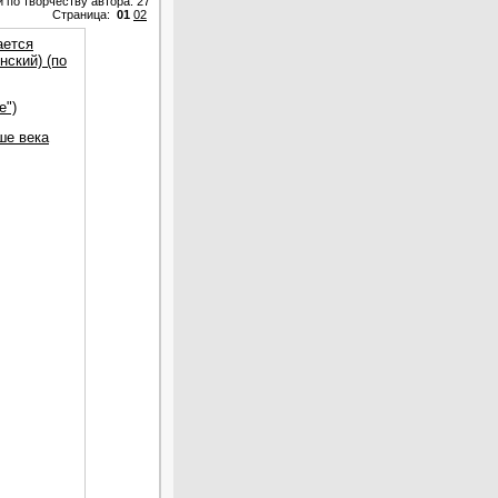
 по творчеству автора: 27
Страница:
01
02
ается
нский) (по
е")
ше века