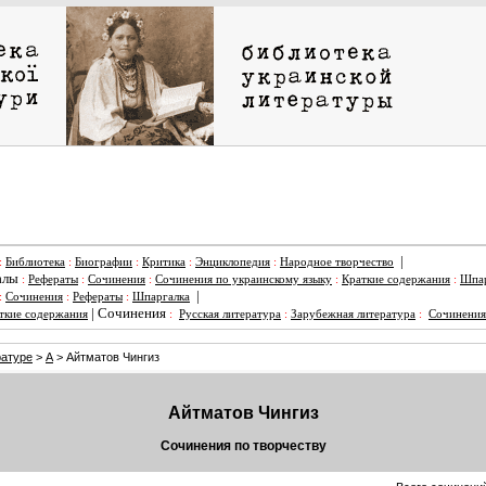
|
:
Библиотека
:
Биографии
:
Критика
:
Энциклопедия
:
Народное творчество
алы
:
Рефераты
:
Сочинения
:
Сочинения по украинскому языку
:
Краткие содержания
:
Шпар
|
:
Сочинения
:
Рефераты
:
Шпаргалка
|
Сочинения
ткие содержания
:
Русская литература
:
Зарубежная литература
:
Сочинения
ратуре
>
А
> Айтматов Чингиз
Айтматов Чингиз
Сочинения по творчеству