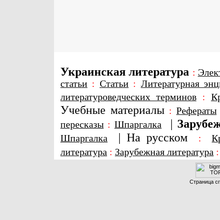
Украинская литература
:
Элек
статьи
:
Статьи
:
Литературная энц
литературоведческих терминов
:
К
Учебные материалы
:
Рефераты
|
Зарубеж
пересказы
:
Шпаргалка
|
На русском
Шпаргалка
:
К
литература
:
Зарубежная литература
Страница сг