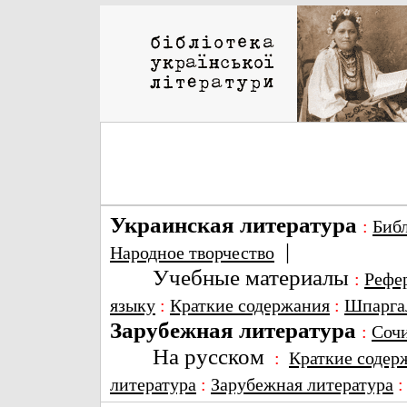
Украинская литература
:
Биб
|
Народное творчество
Учебные материалы
:
Рефе
языку
:
Краткие содержания
:
Шпарга
Зарубежная литература
:
Соч
На русском
:
Краткие содер
литература
:
Зарубежная литература