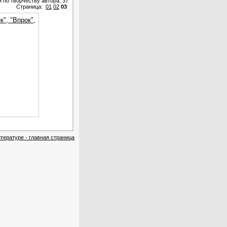
 по творчеству автора: 37
Страница:
01
02
03
", "Впрок",
тературе - главная страница