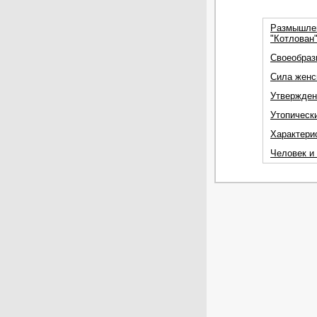
Размышлен
"Котлован"
Своеобраз
Сила женск
Утвержден
Утопически
Характери
Человек и 