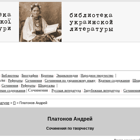
|
:
Библиотека
:
Биографии
:
Критика
:
Энциклопедия
:
Народное творчество
алы
:
Рефераты
:
Сочинения
:
Сочинения по украинскому языку
:
Краткие содержания
:
Шпар
|
:
Сочинения
:
Рефераты
:
Шпаргалка
|
Сочинения
ткие содержания
:
Русская литература
:
Зарубежная литература
:
Сочинения
ратуре
>
П
> Платонов Андрей
Платонов Андрей
Сочинения по творчеству