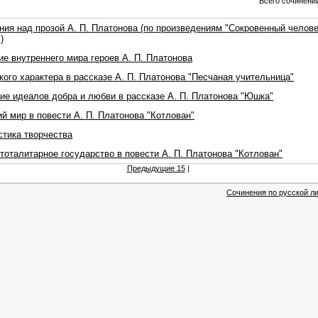
Всего сочинений
ия над прозой А. П. Платонова (по произведениям "Сокровенный человек
)
ие внутреннего мира героев А. П. Платонова
ого характера в рассказе А. П. Платонова "Песчаная учительница"
ие идеалов добра и любви в рассказе А. П. Платонова "Юшка"
й мир в повести А. П. Платонова "Котлован"
стика творчества
тоталитарное государство в повести А. П. Платонова "Котлован"
Предыдущие 15
|
Сочинения по русской ли