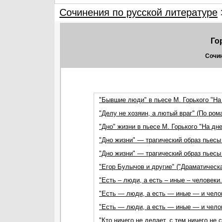
Сочинения по русской литературе
Го
Сочин
"Бывшие люди" в пьесе М. Горького "На
"Делу не хозяин, а лютый враг" (По ром
"Дно" жизни в пьесе М. Горького "На дне
"Дно жизни" — трагический образ пьесы 
"Дно жизни" — трагический образ пьесы 
"Егор Булычов и другие" ("Драматическа
"Есть – люди, а есть – иные – человеки.
"Есть — люди, а есть — иные — и человек
"Есть — люди, а есть — иные — и челове
"Кто ничего не делает, с тем ничего не 