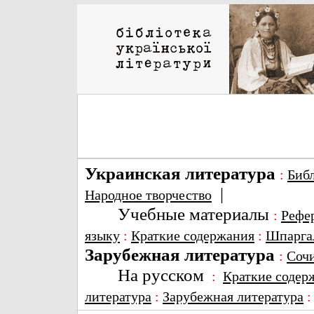
Украинская литература
:
Биб
|
Народное творчество
Учебные материалы
:
Рефе
языку
:
Краткие содержания
:
Шпарга
Зарубежная литература
:
Соч
На русском
:
Краткие содер
литература
:
Зарубежная литература