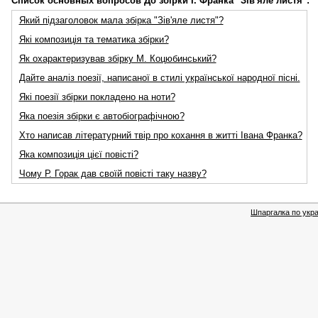
Список основных вопросов До збірки І. Франка "Зів'яле листя":
Який підзаголовок мала збірка "Зів'яле листя"?
Які композиція та тематика збірки?
Як охарактеризував збірку М. Коцюбинський?
Дайте аналіз поезії, написаної в стилі української народної пісні.
Які поезії збірки покладено на ноти?
Яка поезія збірки є автобіографічною?
Хто написав літературний твір про кохання в житті Івана Франка?
Яка композиція цієї повісті?
Чому Р. Горак дав своїй повісті таку назву?
Шпаргалка по укра