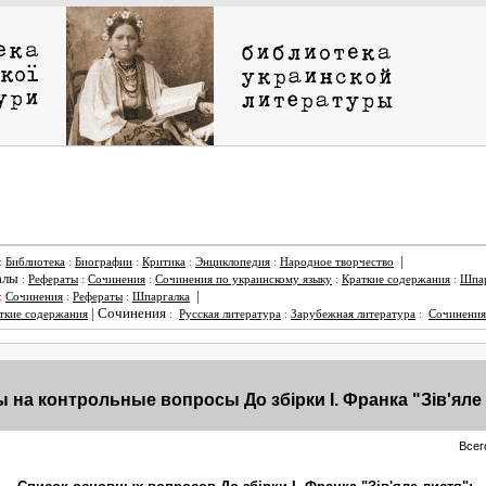
|
:
Библиотека
:
Биографии
:
Критика
:
Энциклопедия
:
Народное творчество
алы
:
Рефераты
:
Сочинения
:
Сочинения по украинскому языку
:
Краткие содержания
:
Шпар
|
:
Сочинения
:
Рефераты
:
Шпаргалка
|
Сочинения
ткие содержания
:
Русская литература
:
Зарубежная литература
:
Сочинения
 на контрольные вопросы До збірки І. Франка "Зів'яле
Всег