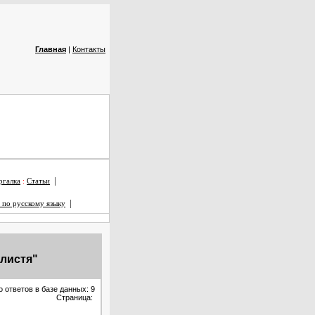
Главная
|
Контакты
|
галка
:
Статьи
|
 по русскому языку
 листя"
о ответов в базе данных: 9
Страница: