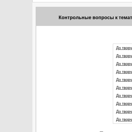
Контрольные вопросы к темат
До творч
До творч
До творч
До творч
До творч
До творч
До творч
До творч
До творч
До творч