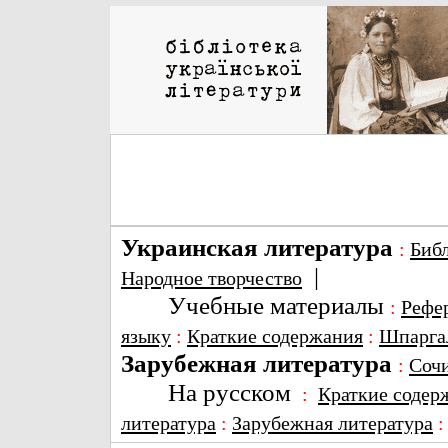
Украинская литература
:
Биб
|
Народное творчество
Учебные материалы
:
Рефе
языку
:
Краткие содержания
:
Шпарга
Зарубежная литература
:
Соч
На русском
:
Краткие содер
литература
:
Зарубежная литература