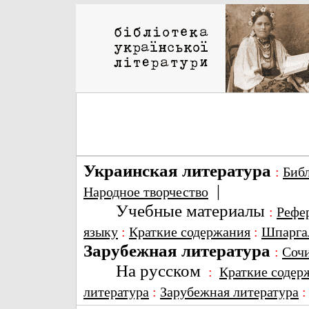
Украинская литература
:
Биб
|
Народное творчество
Учебные материалы
:
Рефе
языку
:
Краткие содержания
:
Шпарга
Зарубежная литература
:
Соч
На русском
:
Краткие содер
литература
:
Зарубежная литература