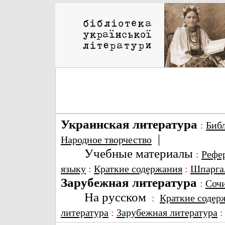
Украинская литература
:
Биб
|
Народное творчество
Учебные материалы
:
Рефе
языку
:
Краткие содержания
:
Шпарга
Зарубежная литература
:
Соч
На русском
:
Краткие содер
литература
:
Зарубежная литература