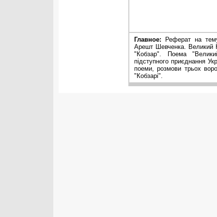
Главное:
Реферат на тем
Арешт Шевченка. Великий К
"Кобзар". Поема "Велики
підступного приєднання Укра
поеми, розмови трьох ворон
"Кобзарі".