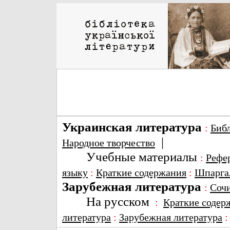
Украинская литература
:
Биб
|
Народное творчество
Учебные материалы
:
Рефе
языку
:
Краткие содержания
:
Шпарга
Зарубежная литература
:
Соч
На русском
:
Краткие содер
литература
:
Зарубежная литература