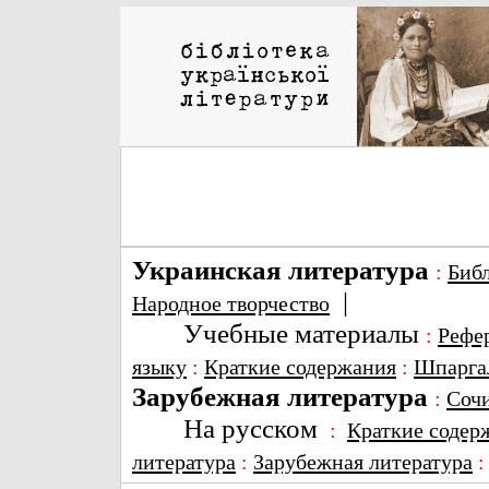
Украинская литература
:
Биб
|
Народное творчество
Учебные материалы
:
Рефе
языку
:
Краткие содержания
:
Шпарга
Зарубежная литература
:
Соч
На русском
:
Краткие содер
литература
:
Зарубежная литература