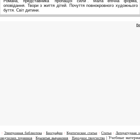
Романа, представника "пропащої сили". Мала епічна форма,
оповідання. Твори з життя дітей. Почуття повнокровного художнього
буття. Світ дитини.
Ве
:
Электронная библиотека
:
Биографии
:
Критические статьи
:
Статьи
:
Литературная э
|
Учебные матери
оведческих терминов
:
Крылатые выражения
:
Народное творчество