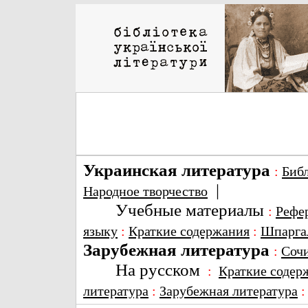
Украинская литература
:
Биб
|
Народное творчество
Учебные материалы
:
Рефе
языку
:
Краткие содержания
:
Шпарга
Зарубежная литература
:
Соч
На русском
:
Краткие содер
литература
:
Зарубежная литература