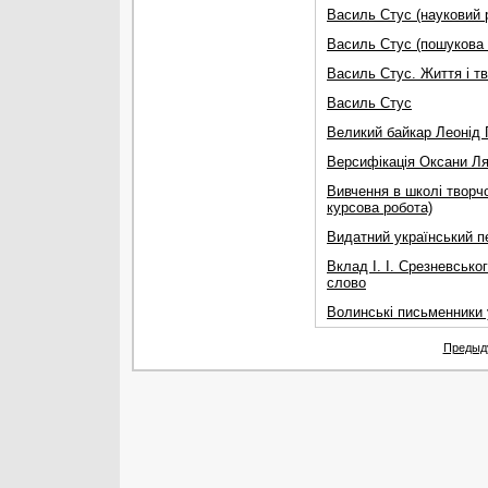
Василь Стус (науковий 
Василь Стус (пошукова 
Василь Стус. Життя і тв
Василь Стус
Великий байкар Леонід 
Версифікація Оксани Ля
Вивчення в школі творчо
курсова робота)
Видатний український п
Вклад І. І. Срезневсько
слово
Волинські письменники 
Предыд