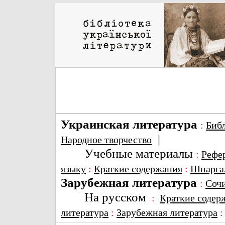
Украинская литература
:
Биб
|
Народное творчество
Учебные материалы
:
Рефе
языку
:
Краткие содержания
:
Шпарга
Зарубежная литература
:
Соч
На русском
:
Краткие содер
литература
:
Зарубежная литература