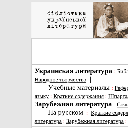
Украинская литература
:
Биб
|
Народное творчество
Учебные материалы
:
Рефе
языку
:
Краткие содержания
:
Шпарга
Зарубежная литература
:
Соч
На русском
:
Краткие содер
литература
:
Зарубежная литература