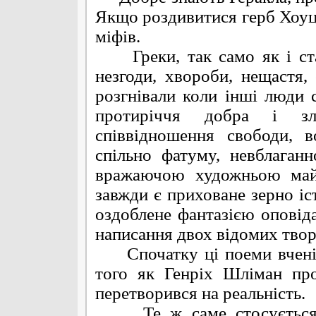
Якщо роздивитися герб Хоуцюв
міфів.
Греки, так само як і стар
незгоди, хвороби, нещастя,
розгнівали коли інші люди 
протиріччя добра і зл
співвідношення свободи, в
спільно фатуму, невблаганн
вражаючою художньою май
завжди є приховане зерно іст
оздоблене фантазією оповіда
написання двох відомих творі
Спочатку ці поеми вчені н
того як Генріх Шліман пр
перетворився на реальність.
Те ж саме стосується К