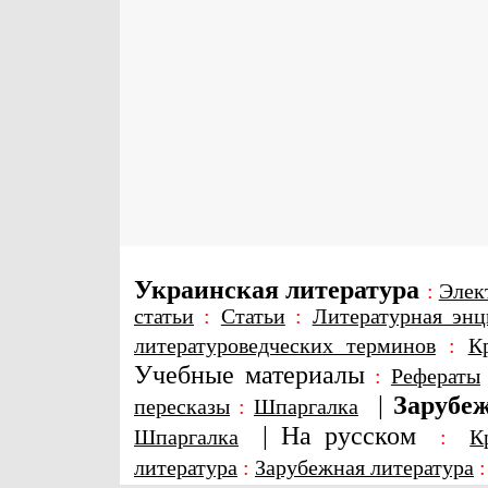
Украинская литература
:
Элек
статьи
:
Статьи
:
Литературная энц
литературоведческих терминов
:
К
Учебные материалы
:
Рефераты
|
Зарубеж
пересказы
:
Шпаргалка
|
На русском
Шпаргалка
:
К
литература
:
Зарубежная литература