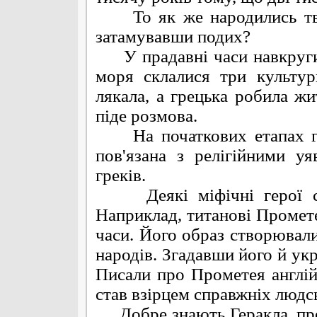
То як же народились твор
затамувавши подих?
У прадавні часи навкруги 
моря склалися три культури
лякала, а грецька робила жи
піде розмова.
На початкових етапах грец
пов'язана з релігійними у
греків.
Деякі міфічні герої ста
Наприклад, титанові Промете
часи. Його образ створювали
народів. Згадавши його й укр
Писали про Прометея англійці
став взірцем справжніх людс
Добре знають Геракла, про н