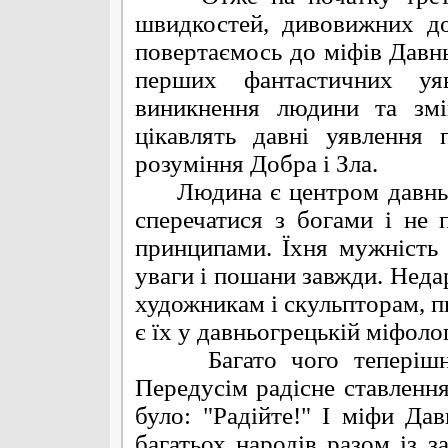
швидкостей, дивовижних до
повертаємось до міфів Давнь
перших фантастичних уя
виникнення людини та змі
цікавлять давні уявлення 
розуміння Добра і Зла.
Людина є центром давньог
сперечатися з богами і не 
принципами. Їхня мужність т
уваги і пошани завжди. Неда
художникам і скульпторам, 
є їх у давньогрецькій міфологі
Багато чого теперішній 
Передусім радісне ставлення
було: "Радійте!" І міфи Да
багатьох народів разом із з