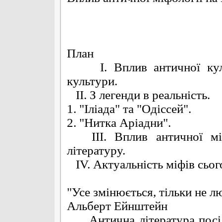
План
І. Вплив античної культ
культури.
ІІ. З легенди в реальність.
1. "Іліада" та "Одіссей".
2. "Нитка Аріадни".
ІІІ. Вплив античної міфо
літературу.
ІV. Актуальність міфів сьог
"Усе змінюється, тільки не л
Альберт Ейнштейн
Антична література посідає