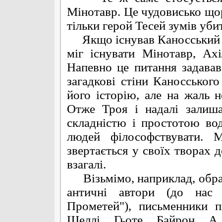
Мінотавр. Це чудовисько щорі
тільки герой Тесей зумів уби
Якщо існував Каносський па
міг існувати Мінотавр, Ахі
Напевно це питання задава
загадкові стіни Каносськог
його історію, але на жаль 
Отже Троя і надалі залиш
складністю і простотою во
людей філософствувати. 
звертається у своїх творах 
взагалі.
Візьмімо, наприклад, образ
античні автори (до нас
Прометей"), письменники п
Шеллі, Гьоте, Байрон. А 