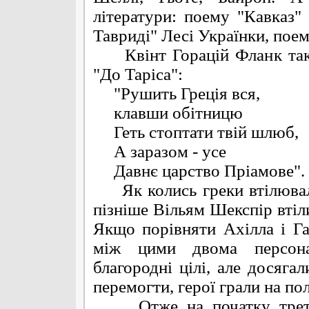
літератури: поему "Кавказ"
Тавриді" Лесі Українки, по
Квінт Горацій Фланк так о
"До Таріса":
"Рушить Греція вся,
клавши обітницю
Геть стоптати твій шлюб,
А заразом - усе
Давнє царство Пріамове".
Як колись греки втілювали 
пізніше Вільям Шекспір втіли
Якщо порівняти Ахілла і Г
між цими двома персона
благородні цілі, але досяга
перемогти, герої грали на по
Отже на початку третьог