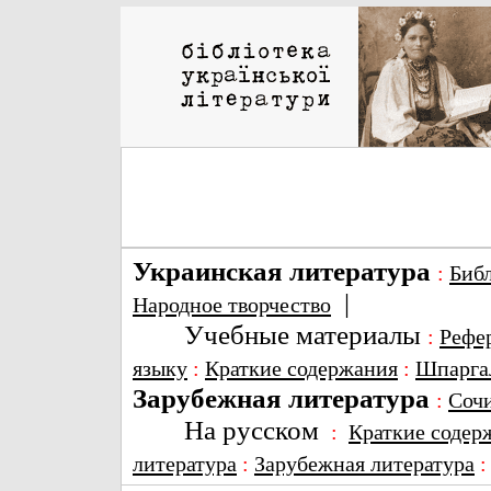
Украинская литература
:
Биб
|
Народное творчество
Учебные материалы
:
Рефе
языку
:
Краткие содержания
:
Шпарга
Зарубежная литература
:
Соч
На русском
:
Краткие содер
литература
:
Зарубежная литература