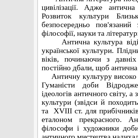
цивілізації. Адже антична
Розвиток культури Близ
безпосередньо пов'язаний
філософії, науки та літератур
Антична культура відігр
української культури. Плід
віків, починаючи з давніх
постійно дбали, щоб антична
Античну культуру високо ці
Гуманісти доби Відродж
ідеологів античного світу, а
культури (звідси й походит
та ХVІІІ ст. для прибічникі
еталоном прекрасного. А
філософи і художники доб
античного мистецтва надиха