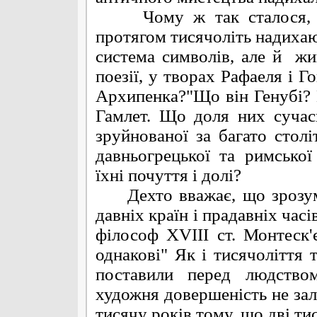
Чому ж так сталося, що 
протягом тисячоліть надихаю
система символів, але й жи
поезії, у творах Рафаеля і Г
Архипенка?"Що він Генубі? 
Гамлет. Що доля них сучасн
зруйнованої за багато стол
давньогрецької та римсько
їхні почуття і долі?
Дехто вважає, що зрозумі
давніх країн і прадавніх час
філософ ХVІІІ ст. Монтеск'
однакові" Як і тисячоліття
поставили перед людством
художня довершеність не зале
тисячу років тому, що дві тис