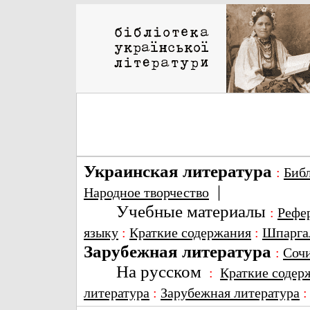
Украинская литература
:
Биб
|
Народное творчество
Учебные материалы
:
Рефе
языку
:
Краткие содержания
:
Шпарга
Зарубежная литература
:
Соч
На русском
:
Краткие содер
литература
:
Зарубежная литература