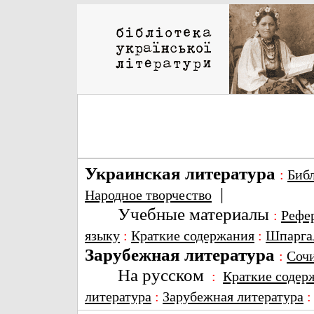
Украинская литература
:
Биб
|
Народное творчество
Учебные материалы
:
Рефе
языку
:
Краткие содержания
:
Шпарга
Зарубежная литература
:
Соч
На русском
:
Краткие содер
литература
:
Зарубежная литература