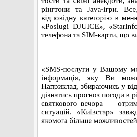
тости та свіжі анекдоти, зн
рінгтони та Java-ігри. В
відповідну категорію в меню
«Poslugi DJUICE», «StarInf
телефона та SIM-карти, що в
«SMS-послуги у Вашому мо
інформація, яку Ви може
Наприклад, збираючись у ві
дізнатись прогноз погоди в р
святкового вечора — отрим
ситуацій. «Київстар» зав
якомога більше можливостей я