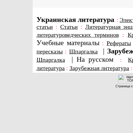
Украинская литература
:
Элек
статьи
:
Статьи
:
Литературная энц
литературоведческих терминов
:
К
Учебные материалы
:
Рефераты
|
Зарубеж
пересказы
:
Шпаргалка
|
На русском
Шпаргалка
:
К
литература
:
Зарубежная литература
Страница с