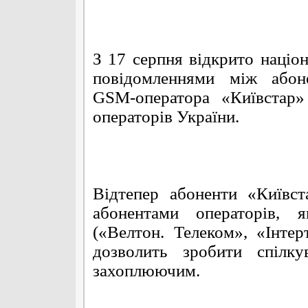
З 17 серпня відкрито націо
повідомленнями між абоне
GSM-оператора «Київстар
операторів України.
Відтепер абоненти «Київс
абонентами операторів,
(«Велтон. Телеком», «Інт
дозволить зробити спілк
захоплюючим.