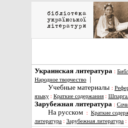
Украинская литература
:
Биб
|
Народное творчество
Учебные материалы
:
Рефе
языку
:
Краткие содержания
:
Шпарга
Зарубежная литература
:
Соч
На русском
:
Краткие содер
литература
:
Зарубежная литература