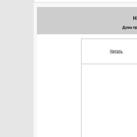
Н
Дума п
Читать