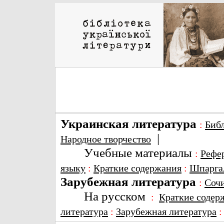
Украинская литература
:
Биб
|
Народное творчество
Учебные материалы
:
Рефе
языку
:
Краткие содержания
:
Шпарга
Зарубежная литература
:
Соч
На русском
:
Краткие содер
литература
:
Зарубежная литература