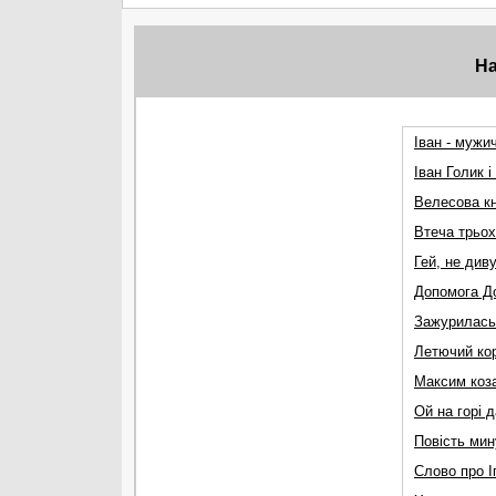
На
Іван - мужи
Іван Голик і
Велесова к
Втеча трьох 
Гей, не див
Допомога Д
Зажурилась 
Летючий ко
Максим коза
Ой на горі 
Повість мин
Слово про І