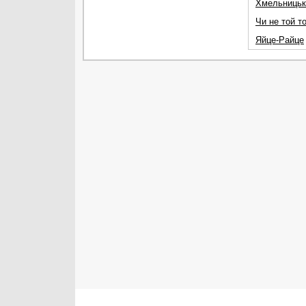
Хмельницьк
Чи не той т
Яйце-Райце