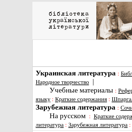
Украинская литература
:
Биб
|
Народное творчество
Учебные материалы
:
Рефе
языку
:
Краткие содержания
:
Шпарга
Зарубежная литература
:
Соч
На русском
:
Краткие содер
литература
:
Зарубежная литература