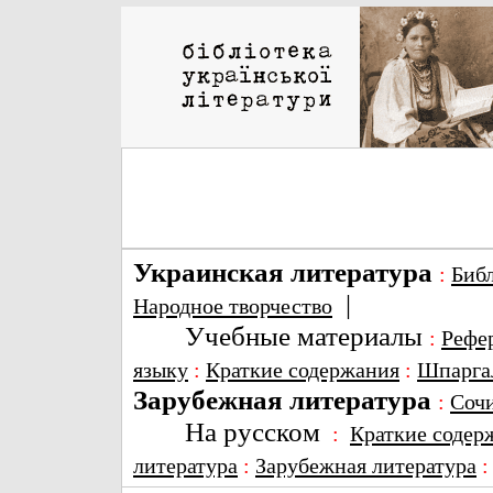
Украинская литература
:
Биб
|
Народное творчество
Учебные материалы
:
Рефе
языку
:
Краткие содержания
:
Шпарга
Зарубежная литература
:
Соч
На русском
:
Краткие содер
литература
:
Зарубежная литература