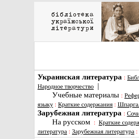
Украинская литература
:
Биб
|
Народное творчество
Учебные материалы
:
Рефе
языку
:
Краткие содержания
:
Шпарга
Зарубежная литература
:
Соч
На русском
:
Краткие содер
литература
:
Зарубежная литература