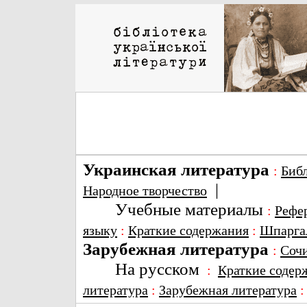
Украинская литература
:
Биб
|
Народное творчество
Учебные материалы
:
Рефе
языку
:
Краткие содержания
:
Шпарга
Зарубежная литература
:
Соч
На русском
:
Краткие содер
литература
:
Зарубежная литература