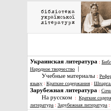
Украинская литература
:
Биб
|
Народное творчество
Учебные материалы
:
Рефе
языку
:
Краткие содержания
:
Шпарга
Зарубежная литература
:
Соч
На русском
:
Краткие содер
литература
:
Зарубежная литература