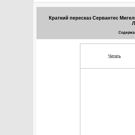
Краткий пересказ Сервантес Мигел
Л
Содержа
Читать