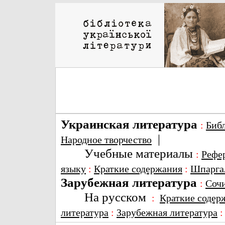
Украинская литература
:
Биб
|
Народное творчество
Учебные материалы
:
Рефе
языку
:
Краткие содержания
:
Шпарга
Зарубежная литература
:
Соч
На русском
:
Краткие содер
литература
:
Зарубежная литература