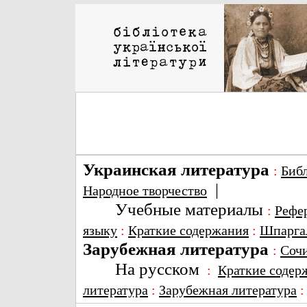
Украинская литература
:
Биб
|
Народное творчество
Учебные материалы
:
Рефе
языку
:
Краткие содержания
:
Шпарга
Зарубежная литература
:
Соч
На русском
:
Краткие содер
литература
:
Зарубежная литература